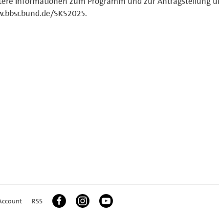
tere Informationen zum Programm und zur Antragstellung u
.bbsr.bund.de/SKS2025.
Account
RSS