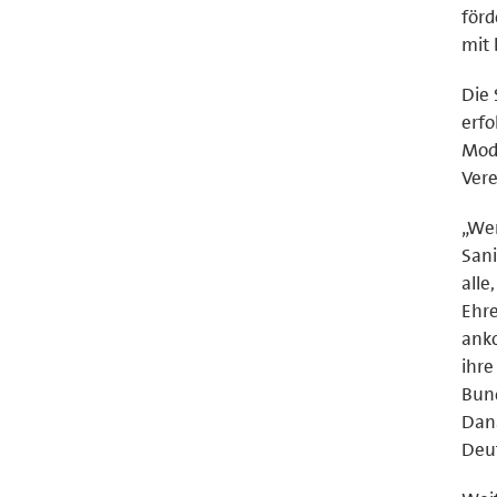
förd
mit 
Die 
erfo
Mode
Vere
„Wer
Sani
alle
Ehre
ank
ihre
Bund
Dan
Deut