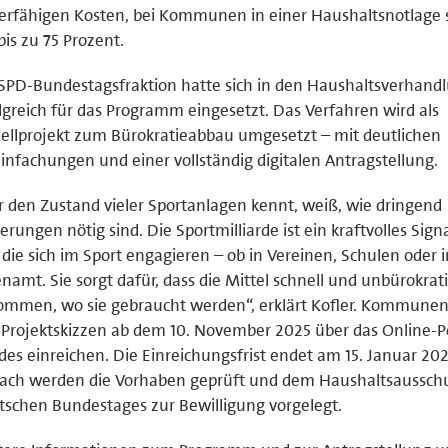
erfähigen Kosten, bei Kommunen in einer Haushaltsnotlage 
bis zu 75 Prozent.
SPD-Bundestagsfraktion hatte sich in den Haushaltsverhand
lgreich für das Programm eingesetzt. Das Verfahren wird als
llprojekt zum Bürokratieabbau umgesetzt – mit deutlichen
infachungen und einer vollständig digitalen Antragstellung.
 den Zustand vieler Sportanlagen kennt, weiß, wie dringend
erungen nötig sind. Die Sportmilliarde ist ein kraftvolles Sign
, die sich im Sport engagieren – ob in Vereinen, Schulen oder 
namt. Sie sorgt dafür, dass die Mittel schnell und unbürokrati
ommen, wo sie gebraucht werden“, erklärt Kofler. Kommune
 Projektskizzen ab dem 10. November 2025 über das Online-P
es einreichen. Die Einreichungsfrist endet am 15. Januar 202
ach werden die Vorhaben geprüft und dem Haushaltsausschu
schen Bundestages zur Bewilligung vorgelegt.