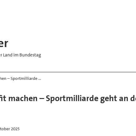
er
er Land im Bundestag
hen – Sportmilliarde …
it machen – Sportmilliarde geht an 
ktober 2025