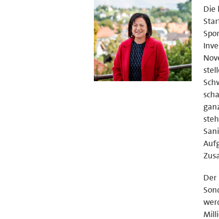
Die 
Sta
Spor
Inve
Nov
stel
Schw
scha
ganz
steh
Sani
Aufg
Zusa
Der 
Sond
wer
Mill