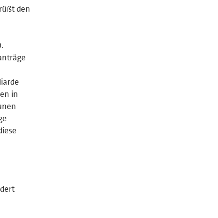
rüßt den
.
anträge
iarde
en in
munen
ge
diese
dert