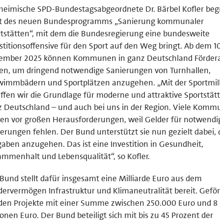
heimische SPD-Bundestagsabgeordnete Dr. Bärbel Kofler beg
rt des neuen Bundesprogramms „Sanierung kommunaler
tstätten“, mit dem die Bundesregierung eine bundesweite
stitionsoffensive für den Sport auf den Weg bringt. Ab dem 10
ember 2025 können Kommunen in ganz Deutschland Förder
len, um dringend notwendige Sanierungen von Turnhallen,
immbädern und Sportplätzen anzugehen. „Mit der Sportmill
ffen wir die Grundlage für moderne und attraktive Sportstätt
 Deutschland – und auch bei uns in der Region. Viele Kom
en vor großen Herausforderungen, weil Gelder für notwendi
erungen fehlen. Der Bund unterstützt sie nun gezielt dabei, 
aben anzugehen. Das ist eine Investition in Gesundheit,
mmenhalt und Lebensqualität“, so Kofler.
Bund stellt dafür insgesamt eine Milliarde Euro aus dem
ervermögen Infrastruktur und Klimaneutralität bereit. Geför
den Projekte mit einer Summe zwischen 250.000 Euro und 8
ionen Euro. Der Bund beteiligt sich mit bis zu 45 Prozent der