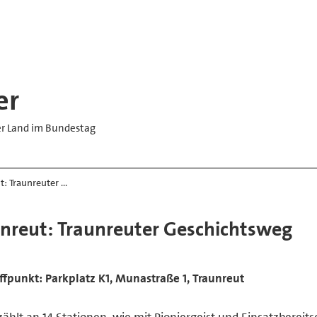
er
er Land im Bundestag
: Traunreuter …
reut: Traunreuter Geschichtsweg
effpunkt: Parkplatz K1, Munastraße 1, Traunreut
hlt an 14 Stationen, wie mit Pioniergeist und Einsatzbereits